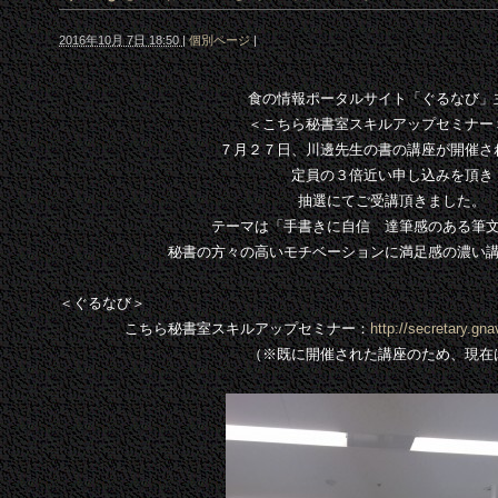
2016年10月 7日 18:50
|
個別ページ
|
食の情報ポータルサイト「ぐるなび」
＜こちら秘書室スキルアップセミナー
７月２７日、川邊先生の書の講座が開催さ
定員の３倍近い申し込みを頂き
抽選にてご受講頂きました。
テーマは「手書きに自信 達筆感のある筆
秘書の方々の高いモチベーションに満足感の濃い
＜ぐるなび＞
こちら秘書室スキルアップセミナー：
http://secretary.gna
（※既に開催された講座のため、現在は募