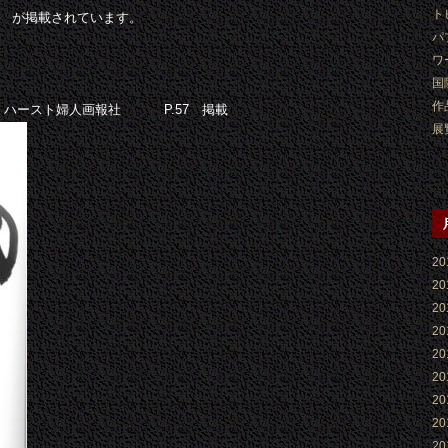
ト
 が掲載されています。
パ
ワ
国
作
.2 ハースト婦人画報社 P.57 掲載
展
2
2
2
2
2
2
2
2
2