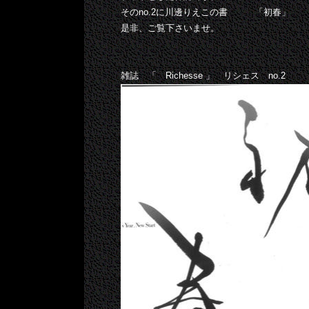
そのno.2に川邊りえこの書 「初春」
是非、ご覧下さいませ。
雑誌 「 Richesse 」 リシェス no