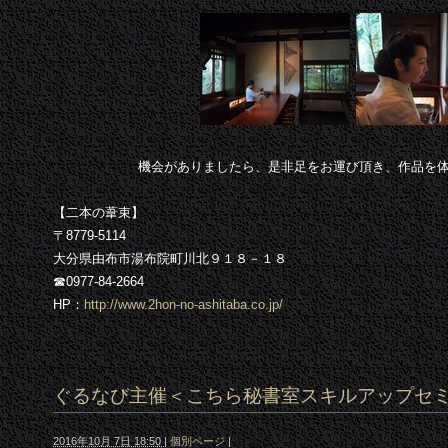
機会がありましたら、是非足をお運び頂き、作品を
【二本の葦束】
〒8779-5114
大分県由布市湯布院町川北９１８－１８
☎0977-84-2664
HP：
http://www.2hon-no-ashitaba.co.jp/
ぐるなび主催＜こちら秘書室スキルアップセ
2016年10月 7日 18:50
|
個別ページ
|