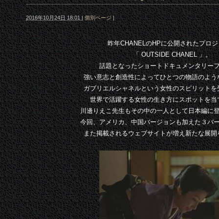
2016年10月24日 18:01
|
個別ページ
|
昨年CHANELのHPに公開されたプロ
「 OUTSIDE CHANEL 」。
話題となったショートドキュメンタリー
強い意志と創造性によってひとつの物語のよう
ガブリエルシャネルという女性のスピリットを
世界で活躍する女性の生き方にスポットを当
川邊りえこ先生もその中の一人として日本編に
今回、アメリカ、中国バージョンも加えた３バ
また掲載されるウェブサイトが増え新たな展開