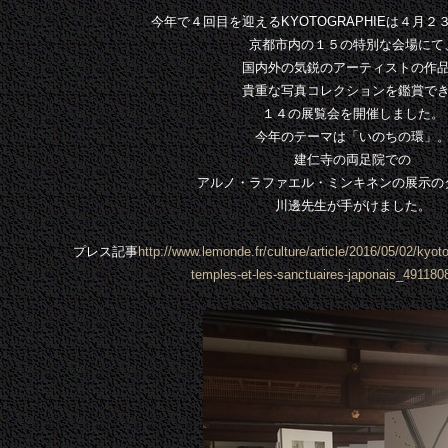
今年で４回目を迎えるKYOTOGRAPHIEは４月
京都市内の１５の特別な会場にて
国内外の気鋭のアーティストの作
貴重な写真コレクションを鑑賞で
１４の展覧会を開催しました。
今年のテーマは「いのちの環」
建仁寺の両足院での
アルノ・ラファエル・ミンキネンの展示の
川邊先生が手がけました。
プレス記事
http://www.lemonde.fr/culture/article/2016/05/02/kyoto
temples-et-les-sanctuaires-japonais_491180