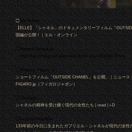
Elle Online
◯
【ELLE】「シャネル」のドキュメンタリーフィルム『OUTSID
国編が公開！｜エル・オンライン
◯Harpers Bazaar.jp
http://harpersbazaar.jp/news/outside-chanel-160819-hns
◯Madame Figaro. jp
ショートフィルム「OUTSIDE CHANEL」を公開。｜ニュース｜Cu
FIGARO.jp（フィガロジャポン）
◯i-D Japan
シャネルの精神を受け継ぐ現代の女性たち | read | i-D
◯Fashion Headline
133年前の今日に生まれたガブリエル・シャネルが現代の女性た