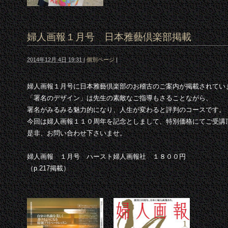
婦人画報１月号 日本雅藝倶楽部掲載
2014年12月 4日 19:31
|
個別ページ
|
婦人画報１月号に日本雅藝倶楽部のお稽古のご案内が掲載されてい
「署名のデザイン」は先生の素敵なご指導もさることながら、
署名がみるみる魅力的になり、人生が変わると評判のコースです。
今回は婦人画報１１０周年を記念としまして、特別価格にてご受講
是非、お問い合わせ下さいませ。
婦人画報 １月号 ハースト婦人画報社 １８００円
（p.217掲載）