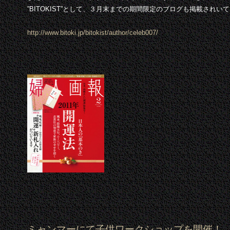
”BITOKIST”として、３月末までの期間限定のブログも掲載されい
http://www.bitoki.jp/bitokist/author/celeb007/
ミャンマーにて子供ワークショップを開催！