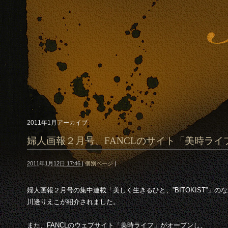
2011年1月アーカイブ
婦人画報２月号、FANCLのサイト「美時ライ
2011年1月12日 17:46
|
個別ページ
|
婦人画報２月号の集中連載「美しく生きるひと、”BITOKIST”」の
川邊りえこが紹介されました。
また、FANCLのウェブサイト「美時ライフ」がオープンし、