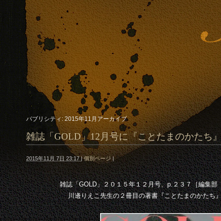
パブリシティ: 2015年11月アーカイブ
雑誌「GOLD」12月号に『ことたまのかたち
2015年11月 7日 23:17
|
個別ページ
|
雑誌「GOLD」２０１５年１２月号、p.２３７［編集
川邊りえこ先生の２冊目の著書『ことたまのかたち