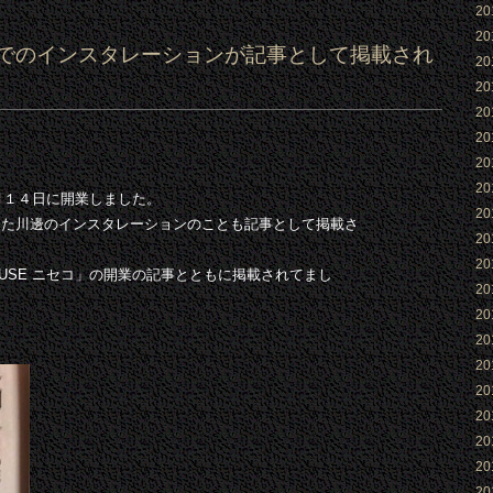
2
2
」でのインスタレーションが記事として掲載され
2
2
2
2
2
2
月１４日に開業しました。
2
った川邊のインスタレーションのことも記事として掲載さ
2
2
USE ニセコ」の開業の記事とともに掲載されてまし
2
2
2
2
2
2
2
2
2