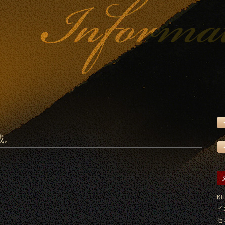
載。
KI
イ
セ