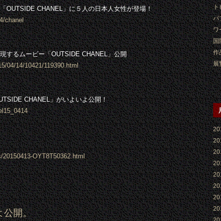
ト
UTSIDE CHANEL」に５人の日本人女性が登場！
パ
4/chanel
ワ
国
作
るムービー「OUTSIDE CHANEL」公開
展
015/04/14/10421/119390.html
SIDE CHANEL」がいよいよ公開！
nel15_0414
2
2
2
ews/20150413-OYT8T50362.html
2
2
2
2
2
いよ公開。
2