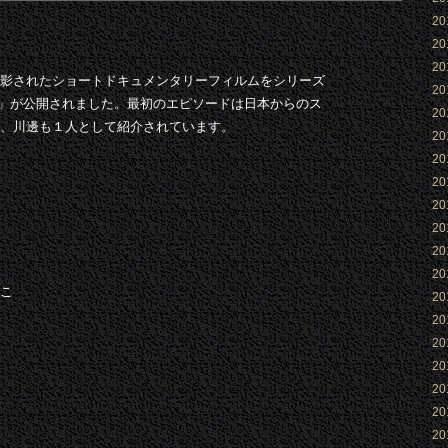
2
2
2
で撮影されたショートドキュメンタリーフィルムをシリーズ
2
NEL」が公開されました。最初のエピソードは日本からのス
2
、川邊も１人として紹介されています。
2
2
2
2
2
2
2
2
2
2
2
2
2
2