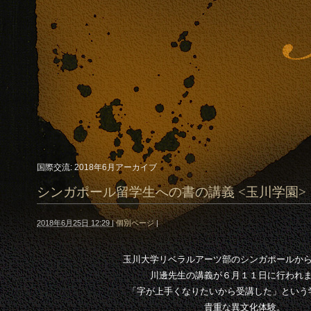
国際交流: 2018年6月アーカイブ
シンガポール留学生への書の講義 <玉川学園>
2018年6月25日 12:29
|
個別ページ
|
玉川大学リベラルアーツ部のシンガポールか
川邊先生の講義が６月１１日に行われ
「字が上手くなりたいから受講した」という
貴重な異文化体験。