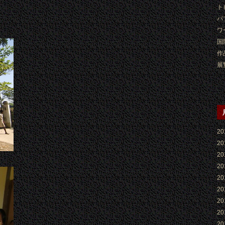
ト
パ
ワ
国
作
展
2
2
2
2
2
2
2
2
2