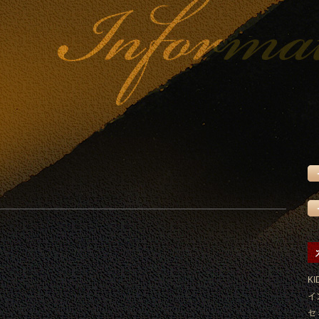
KI
イ
セ