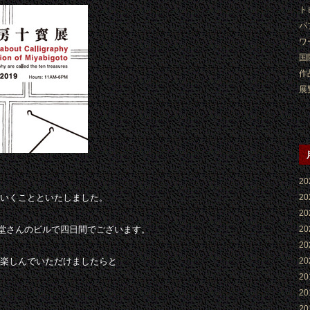
ト
パ
ワ
国
作
展
2
2
いくことといたしました。
2
2
香堂さんのビルで四日間でございます。
2
2
楽しんでいただけましたらと
2
2
2