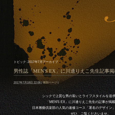
トピック: 2017年7月アーカイブ
男性誌「MEN'S EX」に川邊りえこ先生記事掲
2017年7月18日 22:08
|
個別ページ
|
シックで上質な男の装いとライフスタイルを追
「MEN'S EX」に川邊りえこ先生の記事が掲
日本雅藝倶楽部の人気の速修コース「署名のデザイン
ぜひ、ご覧くださいませ。