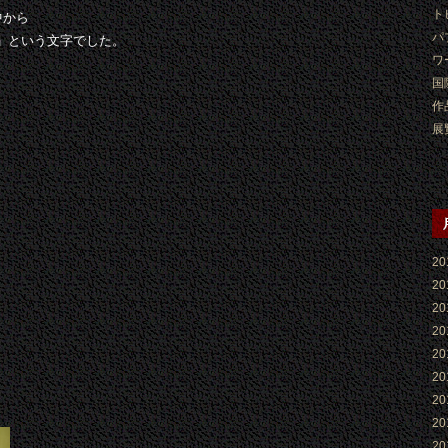
ト
中から
パ
傑」という文字でした。
ワ
国
作
展
2
2
2
2
2
2
2
2
2