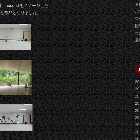
ト
nocondiをイメージした
パ
クな作品となりました。
ワ
国
作
展
2
2
2
2
2
2
2
2
2