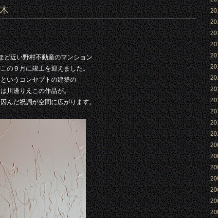
本木
2
2
2
2
2
ほど近い野村不動産のマンション
2
がこの９月に竣工を迎えました。
2
」というコンセプトの建築の
2
には川邊りえこの作品が。
2
に因んだ祝詞が空間に広がります。
2
2
2
2
2
2
2
2
2
2