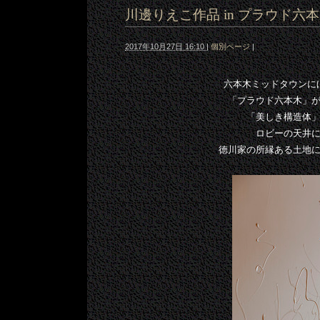
川邊りえこ作品 in プラウド六
2017年10月27日 16:10
|
個別ページ
|
六本木ミッドタウンに
「プラウド六本木」
「美しき構造体
ロビーの天井
徳川家の所縁ある土地