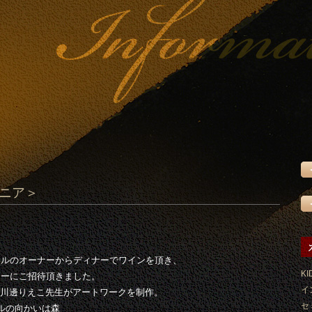
ギニア＞
テルのオーナーからディナーでワインを頂き、
KI
ターにご招待頂きました。
イ
に川邊りえこ先生がアートワークを制作。
セ
ルの向かいは森