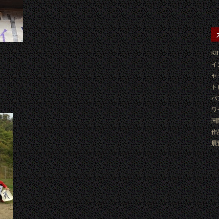
KI
イ
セ
ト
パ
ワ
国
作
展