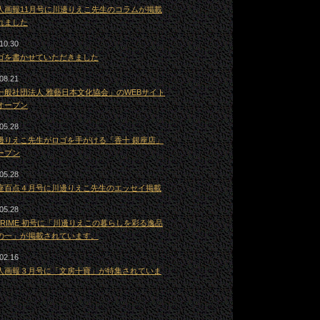
人画報11月号に川邊りえこ先生のコラムが掲載
れました
10.30
ゴを書かせていただきました
08.21
一般社団法人 雅藝日本文化協会」のWEBサイト
オープン
05.28
邊りえこ先生がロゴを手がける「香十 銀座店」
ープン
05.28
座百点４月号に川邊りえこ先生のエッセイ掲載
05.28
 PRIME 初号に「川邊りえこの暮らしを彩る逸品
の一」が掲載されています。
02.16
人画報３月号に「文房十寶」が特集されていま