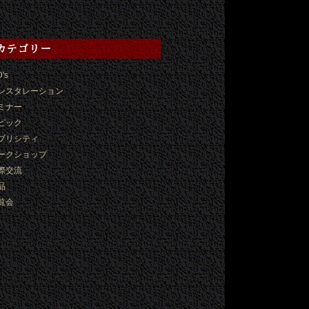
D's
ンスタレーション
ミナー
ピック
ブリシティ
ークショップ
際交流
品
覧会