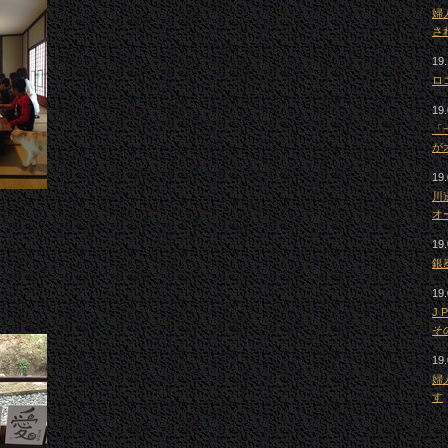
婦
さ
19.
ロ
19.
「
が
19.
川
オ
19.
銀
19.
J
そ
19.
婦
す