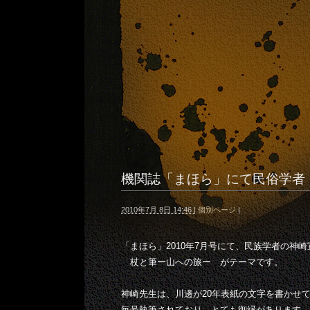
機関誌「まほら」にて民俗学者
2010年7月 8日 14:46
|
個別ページ
|
「まほら」2010年7月号にて、民族学者の神
杖と筆ー山への旅ー がテーマです。
神崎先生は、川邊が20年表紙の文字を書かせ