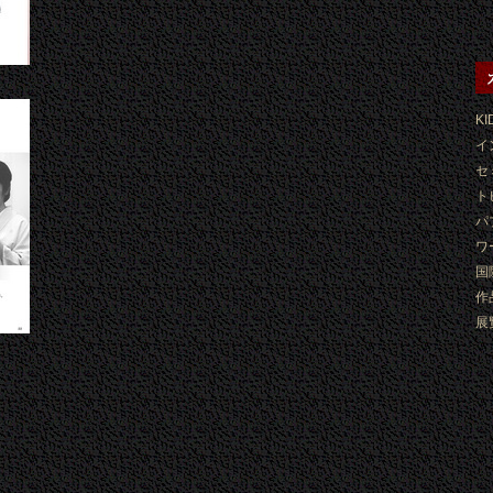
KI
イ
セ
ト
パ
ワ
国
作
展