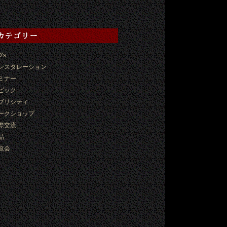
D's
ンスタレーション
ミナー
ピック
ブリシティ
ークショップ
際交流
品
覧会