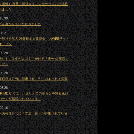
人画報11月号に川邊りえこ先生のコラムが掲載
れました
10.30
ゴを書かせていただきました
08.21
一般社団法人 雅藝日本文化協会」のWEBサイト
オープン
05.28
邊りえこ先生がロゴを手がける「香十 銀座店」
ープン
05.28
座百点４月号に川邊りえこ先生のエッセイ掲載
05.28
 PRIME 初号に「川邊りえこの暮らしを彩る逸品
の一」が掲載されています。
02.16
人画報３月号に「文房十寶」が特集されていま