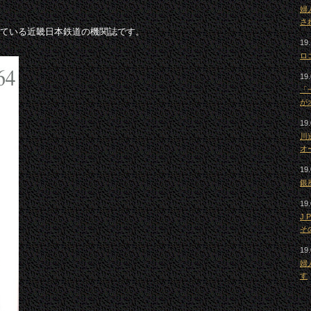
婦
さ
ている近畿日本鉄道の機関誌です。
19.
ロ
19.
「
が
19.
川
オ
19.
銀
19.
J
そ
19.
婦
す