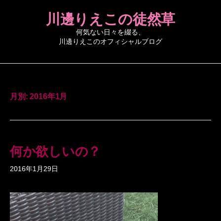
コ
川邊りえこの徒然草
ン
テ
何気ない日々を綴る、
川邊りえこのオフィシャルブログ
ン
ツ
へ
ス
キ
月別: 2016年1月
ッ
プ
何か欲しいの？
2016年1月29日