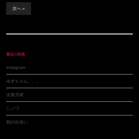
次へ »
投
稿
ナ
ビ
ゲ
最近の投稿
ー
instagram
シ
ョ
ゆきちゃん。。。
ン
水無月祓
シノワ
朝の出会い