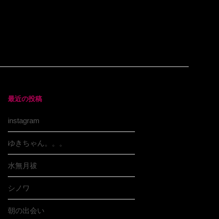
最近の投稿
instagram
ゆきちゃん。。。
水無月祓
シノワ
朝の出会い