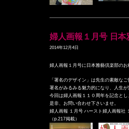
婦人画報１月号 日本
2014年12月4日
婦人画報１月号に日本雅藝倶楽部のお
「署名のデザイン」は先生の素敵なご
署名がみるみる魅力的になり、人生が
今回は婦人画報１１０周年を記念とし
是非、お問い合わせ下さいませ。
婦人画報 １月号 ハースト婦人画報社 
（p.217掲載）