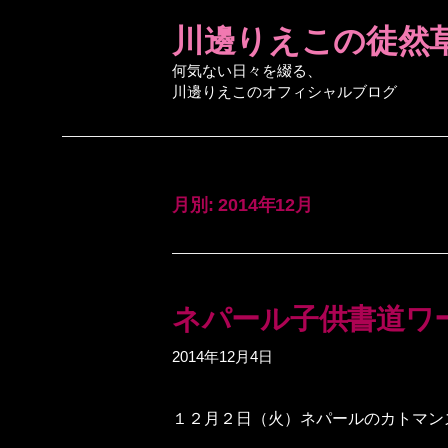
コ
川邊りえこの徒然
ン
テ
何気ない日々を綴る、
川邊りえこのオフィシャルブログ
ン
ツ
へ
ス
キ
月別: 2014年12月
ッ
プ
ネパール子供書道ワ
2014年12月4日
１２月２日（火）ネパールのカトマン