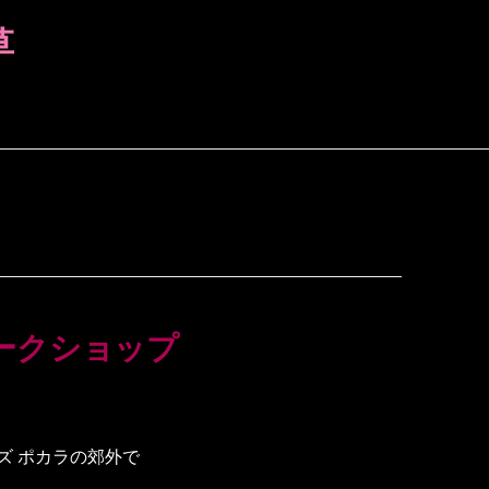
草
ークショップ
ズ ポカラの郊外で