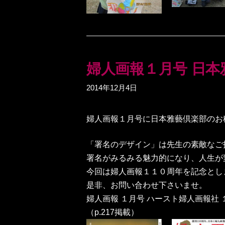
婦人画報１月号 日本
2014年12月4日
婦人画報１月号に日本雅藝倶楽部のお
「署名のデザイン」は先生の素敵なご
署名がみるみる魅力的になり、人生が
今回は婦人画報１１０周年を記念とし
是非、お問い合わせ下さいませ。
婦人画報 １月号 ハースト婦人画報社 
（p.217掲載）