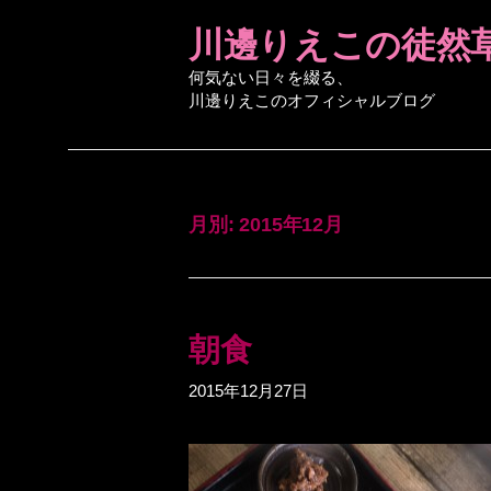
コ
川邊りえこの徒然
ン
テ
何気ない日々を綴る、
川邊りえこのオフィシャルブログ
ン
ツ
へ
ス
キ
月別: 2015年12月
ッ
プ
朝食
2015年12月27日