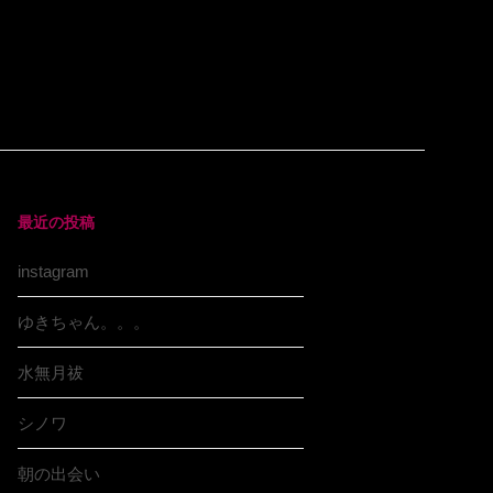
最近の投稿
instagram
ゆきちゃん。。。
水無月祓
シノワ
朝の出会い