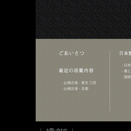
- 
- 
- 講
- お稽古場・東京 三田
- お稽古場・京都
｜
お問い合わせ
｜