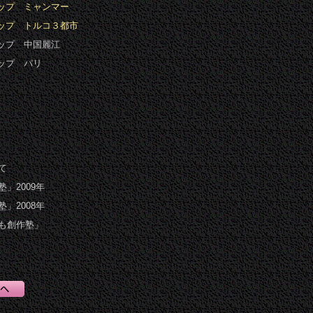
ョップ ミャンマー
ョップ トルコ３都市
ップ 中国麗江
ップ パリ
ム
て
」2009年
」2008年
も創作塾」